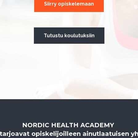
Siirry opiskelemaan
Tutustu koulutuksiin
NORDIC HEALTH ACADEMY
joavat opiskelijoilleen ainutlaatuisen yh