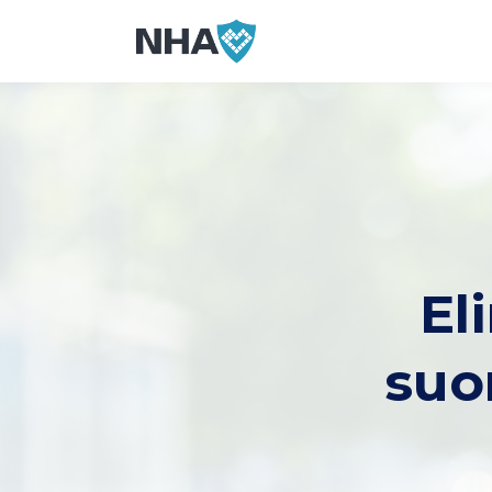
El
suo