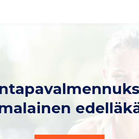
intapavalmennuk
malainen edelläkä